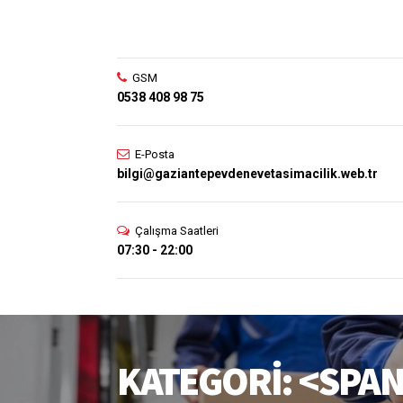
GSM
0538 408 98 75
E-Posta
bilgi@gaziantepevdenevetasimacilik.web.tr
Çalışma Saatleri
07:30 - 22:00
KATEGORI: <SPAN