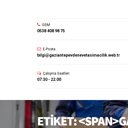
GSM
0538 408 98 75
E-Posta
bilgi@gaziantepevdenevetasimacilik.web.tr
Çalışma Saatleri
07:30 - 22:00
ETIKET: <SPAN>G